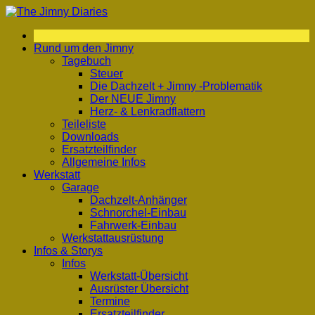
Zum
Inhalt
springen
Rund um den Jimny
Tagebuch
Steuer
Die Dachzelt + Jimny -Problematik
Der NEUE Jimny
Herz- & Lenkradflattern
Teileliste
Downloads
Ersatzteilfinder
Allgemeine Infos
Werkstatt
Garage
Dachzelt-Anhänger
Schnorchel-Einbau
Fahrwerk-Einbau
Werkstattausrüstung
Infos & Storys
Infos
Werkstatt-Übersicht
Ausrüster Übersicht
Termine
Ersatzteilfinder