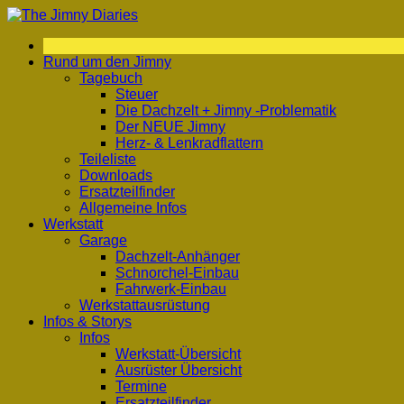
Zum
Inhalt
springen
Rund um den Jimny
Tagebuch
Steuer
Die Dachzelt + Jimny -Problematik
Der NEUE Jimny
Herz- & Lenkradflattern
Teileliste
Downloads
Ersatzteilfinder
Allgemeine Infos
Werkstatt
Garage
Dachzelt-Anhänger
Schnorchel-Einbau
Fahrwerk-Einbau
Werkstattausrüstung
Infos & Storys
Infos
Werkstatt-Übersicht
Ausrüster Übersicht
Termine
Ersatzteilfinder