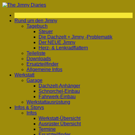
Zum
Inhalt
springen
Rund um den Jimny
Tagebuch
Steuer
Die Dachzelt + Jimny -Problematik
Der NEUE Jimny
Herz- & Lenkradflattern
Teileliste
Downloads
Ersatzteilfinder
Allgemeine Infos
Werkstatt
Garage
Dachzelt-Anhänger
Schnorchel-Einbau
Fahrwerk-Einbau
Werkstattausrüstung
Infos & Storys
Infos
Werkstatt-Übersicht
Ausrüster Übersicht
Termine
Ersatzteilfinder