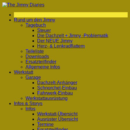
Zum
Inhalt
springen
Rund um den Jimny
Tagebuch
Steuer
Die Dachzelt + Jimny -Problematik
Der NEUE Jimny
Herz- & Lenkradflattern
Teileliste
Downloads
Ersatzteilfinder
Allgemeine Infos
Werkstatt
Garage
Dachzelt-Anhänger
Schnorchel-Einbau
Fahrwerk-Einbau
Werkstattausrüstung
Infos & Storys
Infos
Werkstatt-Übersicht
Ausrüster Übersicht
Termine
Ersatzteilfinder