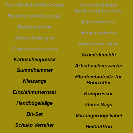
Torx Winkelschlüsselsatz
Innensechskant
Winkelschlüsselsatz
Ratschenschlüsselsatz
Akkuschrauber
Bohrmaschine
Winkelschleifer
Schraubzwingen
Handlampe klein
Gewindeschneidset
Arbeitsleuchte
Kartuschenpresse
Arbeitsscheinwerfer
Gummihammer
Blindnietaufsatz für
Nietzange
Bohrfutter
Einziehmutternset
Kompressor
Handbügelsäge
kleine Säge
Bit-Set
Verlängerungskabel
Schuko Verteiler
Heißluftfön