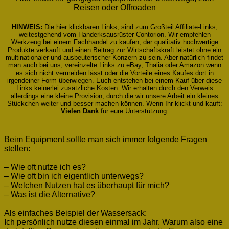
Reisen oder Offroaden
HINWEIS:
Die hier klickbaren Links, sind zum Großteil Affiliate-Links,
weitestgehend vom Handerksausrüster Contorion. Wir empfehlen
Werkzeug bei einem Fachhandel zu kaufen, der qualitativ hochwertige
Produkte verkauft und einen Beitrag zur Wirtschaftskraft leistet ohne ein
multinationaler und ausbeuterischer Konzern zu sein. Aber natürlich findet
man auch bei uns, vereinzelte Links zu eBay, Thalia oder Amazon wenn
es sich nicht vermeiden lässt oder die Vorteile eines Kaufes dort in
irgendeiner Form überwiegen. Euch entstehen bei einem Kauf über diese
Links keinerlei zusätzliche Kosten. Wir erhalten durch den Verweis
allerdings eine kleine Provision, durch die wir unsere Arbeit ein kleines
Stückchen weiter und besser machen können. Wenn Ihr klickt und kauft:
Vielen Dank
für eure Unterstützung.
Beim Equipment sollte man sich immer folgende Fragen
stellen:
– Wie oft nutze ich es?
– Wie oft bin ich eigentlich unterwegs?
– Welchen Nutzen hat es überhaupt für mich?
– Was ist die Alternative?
Als einfaches Beispiel der Wassersack:
Ich persönlich nutze diesen einmal im Jahr. Warum also eine