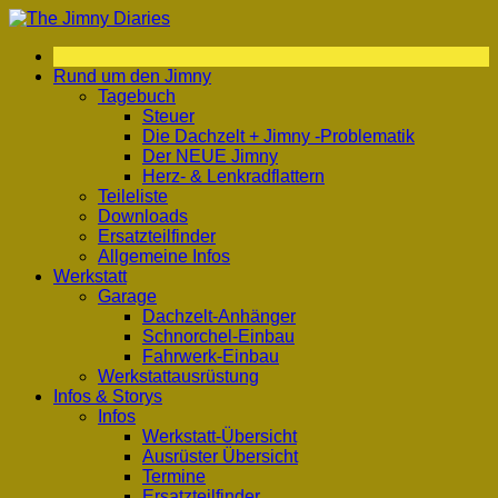
Zum
Inhalt
springen
Rund um den Jimny
Tagebuch
Steuer
Die Dachzelt + Jimny -Problematik
Der NEUE Jimny
Herz- & Lenkradflattern
Teileliste
Downloads
Ersatzteilfinder
Allgemeine Infos
Werkstatt
Garage
Dachzelt-Anhänger
Schnorchel-Einbau
Fahrwerk-Einbau
Werkstattausrüstung
Infos & Storys
Infos
Werkstatt-Übersicht
Ausrüster Übersicht
Termine
Ersatzteilfinder