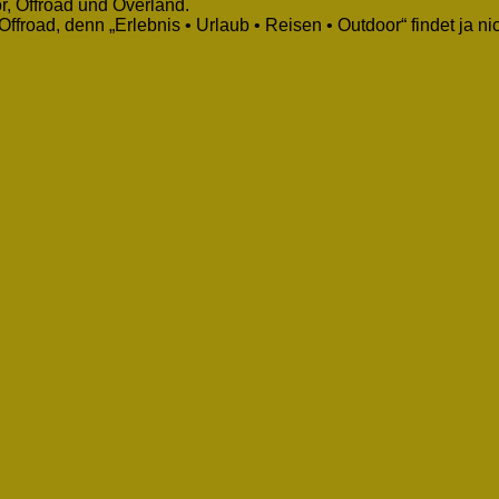
r, Offroad und Overland.
froad, denn „Erlebnis • Urlaub • Reisen • Outdoor“ findet ja n