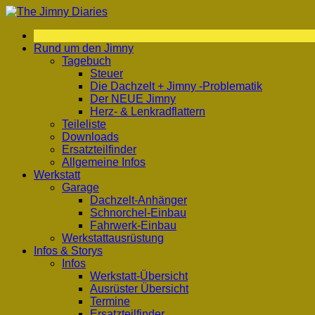
Zum
Inhalt
springen
Rund um den Jimny
Tagebuch
Steuer
Die Dachzelt + Jimny -Problematik
Der NEUE Jimny
Herz- & Lenkradflattern
Teileliste
Downloads
Ersatzteilfinder
Allgemeine Infos
Werkstatt
Garage
Dachzelt-Anhänger
Schnorchel-Einbau
Fahrwerk-Einbau
Werkstattausrüstung
Infos & Storys
Infos
Werkstatt-Übersicht
Ausrüster Übersicht
Termine
Ersatzteilfinder